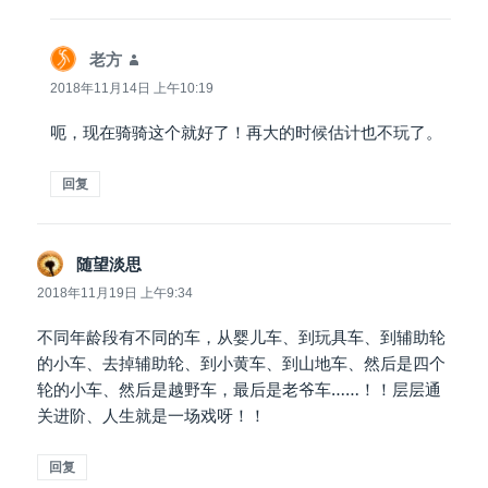
老方
说
道：
2018年11月14日 上午10:19
呃，现在骑骑这个就好了！再大的时候估计也不玩了。
回复
随望淡思
说
道：
2018年11月19日 上午9:34
不同年龄段有不同的车，从婴儿车、到玩具车、到辅助轮
的小车、去掉辅助轮、到小黄车、到山地车、然后是四个
轮的小车、然后是越野车，最后是老爷车……！！层层通
关进阶、人生就是一场戏呀！！
回复