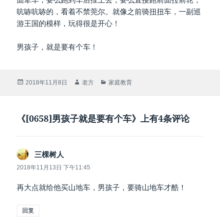
吭哧吭哧的，看着不禁莞尔。就像之前骑扭扭车，一副巡
游王国的模样，玩得很是开心！
男孩子，就是要有个车！
发
作
分
2018年11月8日
老方
家庭教育
布
者
类
于
《[0658]男孩子就是要有个车》上有4条评论
三棵树人
说
道：
2018年11月13日 下午11:45
再大点就给他买山地车，男孩子，要骑山地车才酷！
回复