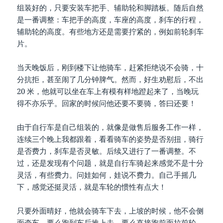
组装好的，只要安装车把手、辅助轮和脚踏板。随后自然
是一番调整：车把手的高度，车座的高度，刹车的行程，
辅助轮的高度。有些地方还是需要拧紧的，例如前轮刹车
片。
当天晚饭后，刚到楼下让他骑车，赶紧拒绝说不会骑，十
分抗拒，甚至闹了几分钟脾气。然而，好生劝慰后，不出
20 米，他就可以坐在车上有模有样地蹬起来了，当晚玩
得不亦乐乎。回家的时候问他还要不要骑，答曰还要！
由于自行车是自己组装的，就像是做售后服务工作一样，
连续三个晚上我都跟着，看看骑车的姿势是否别扭，骑行
是否费力，刹车是否灵敏。后续又进行了一番调整。不
过，还是发现有个问题，就是自行车骑起来感觉不是十分
灵活，有些费力。问娃如何，娃说不费力。自己手摇几
下，感觉还挺灵活，就是车轮的惯性有点大！
只要外面晴好，他就会骑车下去，上坡的时候，他不会侧
面牵车，要么跑到车后推上去，要么直接跑前面拉前轮，