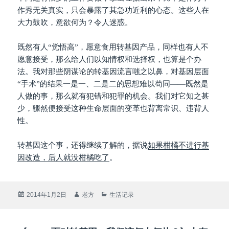
作秀无关真实，只会暴露了其急功近利的心态。这些人在
大力鼓吹，意欲何为？令人迷惑。
既然有人“觉悟高”，愿意食用转基因产品，同样也有人不
愿意接受，那么给人们以知情权和选择权，也算是个办
法。我对那些阴谋论的转基因流言嗤之以鼻，对基因层面
“手术”的结果一是一、二是二的思想难以苟同——既然是
人做的事，那么就有犯错和犯罪的机会。我们对它知之甚
少，骤然便接受这种生命层面的变革也背离常识、违背人
性。
转基因这个事，还得继续了解的，据说
如果柑橘不进行基
因改造，后人就没柑橘吃了
。
发
作
分
2014年1月2日
老方
生活记录
布
者
类
于