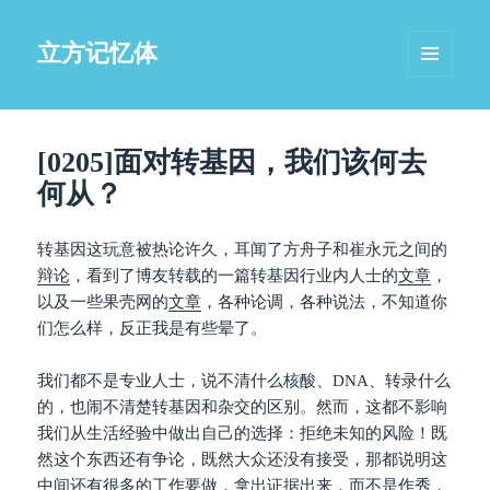
立方记忆体
菜单和
挂件
[0205]面对转基因，我们该何去
何从？
转基因这玩意被热论许久，耳闻了方舟子和崔永元之间的
辩论
，看到了博友转载的一篇转基因行业内人士的
文章
，
以及一些果壳网的
文章
，各种论调，各种说法，不知道你
们怎么样，反正我是有些晕了。
我们都不是专业人士，说不清什么核酸、DNA、转录什么
的，也闹不清楚转基因和杂交的区别。然而，这都不影响
我们从生活经验中做出自己的选择：拒绝未知的风险！既
然这个东西还有争论，既然大众还没有接受，那都说明这
中间还有很多的工作要做，拿出证据出来，而不是作秀，