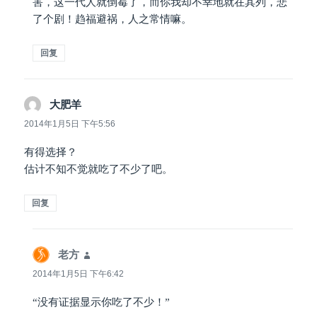
害，这一代人就倒霉了，而你我却不幸地就在其列，悲
了个剧！趋福避祸，人之常情嘛。
回复
大肥羊
说
道：
2014年1月5日 下午5:56
有得选择？
估计不知不觉就吃了不少了吧。
回复
老方
说
道：
2014年1月5日 下午6:42
“没有证据显示你吃了不少！”