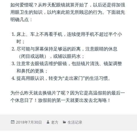
如何爱惜呢？从昨天配眼镜就算开始了，以后还是得加强
用眼卫生的知识，以约束此前无所顾忌的行为。下面就先
明确几点：
床上、车上不再看手机，连续使用手机不超过半个小
时；
尽可能与屏幕保持足够远的距离，注意眼睛的休息
（闭目或远眺），或辅以眼药水；
注意常去眼镜店维护眼镜，包括镜片清洗、镜架调整
和鼻托的更换；
提高用眼认识，转变为“走出家门”的生活习惯。
为什么昨天就去换镜片了呢？因为它是高温假前的最后一
个休息日了！放假前的第一天就要出发去北海咯！
发
作
分
2018年7月30日
老方
生活记录
布
者
类
于