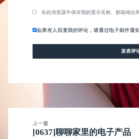
在此浏览器中保存我的显示名称、邮箱地址
如果有人回复我的评论，请通过电子邮件通
文
章
上一篇
[0637]聊聊家里的电子产品
导
上