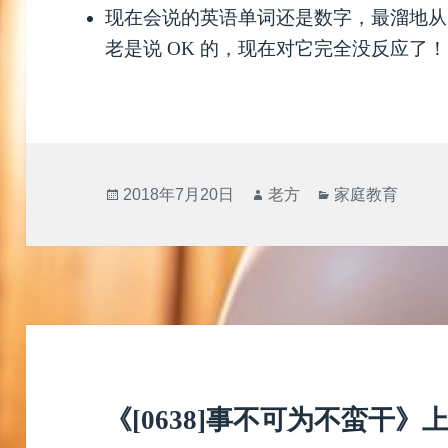
现在会说的英语单词还是数字，最溜地从 one
老是说 OK 的，现在对它完全没反应了！
发
作
分
2018年7月20日
老方
家庭教育
布
者
类
于
《[0638]事不可为不蛮干》