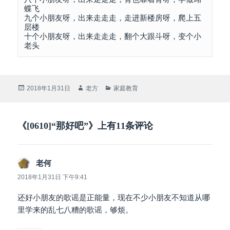
蝶飞

九个小朋友呀，出来走走走，走进新楼房呀，爬上五
层楼

十个小朋友呀，出来走走走，翻个大跟斗呀，变个小
老头
发
作
分
2018年1月31日
老方
家庭教育
布
者
类
于
《[0610]“那好吧”》上有11条评论
老何
说
道：
2018年1月31日 下午9:41
还好小朋友的歌谣是正能量，现在不少小朋友不知道从哪
里学来的乱七八糟的歌谣，够烦。