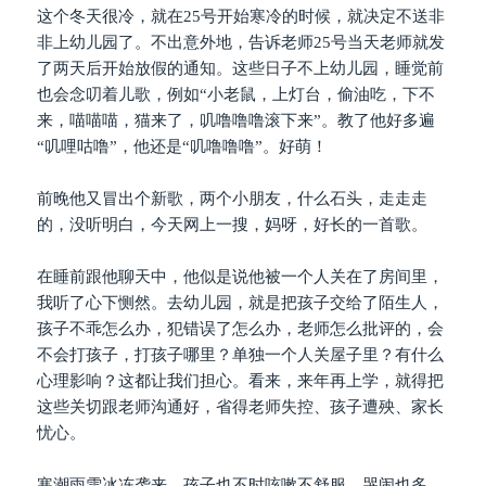
这个冬天很冷，就在25号开始寒冷的时候，就决定不送非
非上幼儿园了。不出意外地，告诉老师25号当天老师就发
了两天后开始放假的通知。这些日子不上幼儿园，睡觉前
也会念叨着儿歌，例如“小老鼠，上灯台，偷油吃，下不
来，喵喵喵，猫来了，叽噜噜噜滚下来”。教了他好多遍
“叽哩咕噜”，他还是“叽噜噜噜”。好萌！
前晚他又冒出个新歌，两个小朋友，什么石头，走走走
的，没听明白，今天网上一搜，妈呀，好长的一首歌。
在睡前跟他聊天中，他似是说他被一个人关在了房间里，
我听了心下恻然。去幼儿园，就是把孩子交给了陌生人，
孩子不乖怎么办，犯错误了怎么办，老师怎么批评的，会
不会打孩子，打孩子哪里？单独一个人关屋子里？有什么
心理影响？这都让我们担心。看来，来年再上学，就得把
这些关切跟老师沟通好，省得老师失控、孩子遭殃、家长
忧心。
寒潮雨雪冰冻袭来，孩子也不时咳嗽不舒服，哭闹也多，