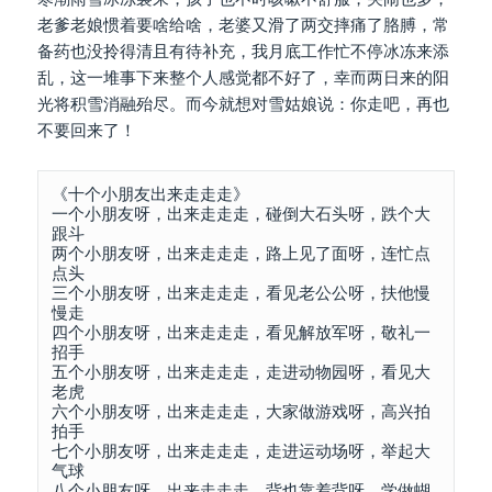
老爹老娘惯着要啥给啥，老婆又滑了两交摔痛了胳膊，常
备药也没拎得清且有待补充，我月底工作忙不停冰冻来添
乱，这一堆事下来整个人感觉都不好了，幸而两日来的阳
光将积雪消融殆尽。而今就想对雪姑娘说：你走吧，再也
不要回来了！
《十个小朋友出来走走走》

一个小朋友呀，出来走走走，碰倒大石头呀，跌个大
跟斗

两个小朋友呀，出来走走走，路上见了面呀，连忙点
点头

三个小朋友呀，出来走走走，看见老公公呀，扶他慢
慢走

四个小朋友呀，出来走走走，看见解放军呀，敬礼一
招手

五个小朋友呀，出来走走走，走进动物园呀，看见大
老虎

六个小朋友呀，出来走走走，大家做游戏呀，高兴拍
拍手

七个小朋友呀，出来走走走，走进运动场呀，举起大
气球

八个小朋友呀，出来走走走，背也靠着背呀，学做蝴