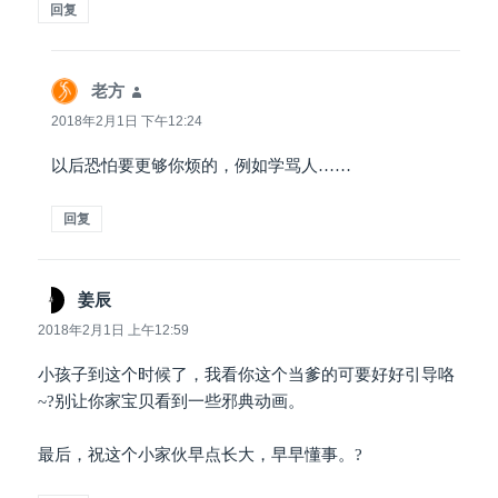
回复
老方
说
道：
2018年2月1日 下午12:24
以后恐怕要更够你烦的，例如学骂人……
回复
姜辰
说
道：
2018年2月1日 上午12:59
小孩子到这个时候了，我看你这个当爹的可要好好引导咯
~?别让你家宝贝看到一些邪典动画。
最后，祝这个小家伙早点长大，早早懂事。?