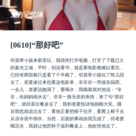
立方记忆体
菜单和
挂件
[0610]“那好吧”
邻居带小孩来家里玩，我得闲打开电脑，打开了下载已久
的暮光之城，平时，别说看书，就是看电影都难以看完，
已经有两部都只是看了个半截了。邻居带小孩玩了阵儿回
去了。老婆凑过来也看这电影来，非非在一旁搞东搞西。
一会儿，老婆说她渴了，要喝水，我顺着就对他说：“非
非，给妈妈倒水去”。非非一脸无奈的表情，来了句“那好
吧”，就径直往餐桌去了，我和老婆惊讶地相顾大笑。随
后我也就追过去了，看他正要把椅子拉开，要爬上椅子去
从凉水壶中倒水。当然，后面的事就由我完成了，待老婆
喝完水，我就让他把杯子放到餐桌上，他欢快地去了。