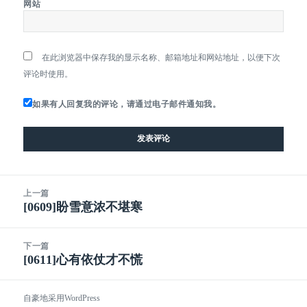
网站
在此浏览器中保存我的显示名称、邮箱地址和网站地址，以便下次
评论时使用。
如果有人回复我的评论，请通过电子邮件通知我。
文
上一篇
章
[0609]盼雪意浓不堪寒
上
导
篇
航
文
下一篇
章：
[0611]心有依仗才不慌
下
篇
文
自豪地采用WordPress