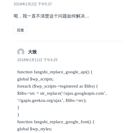
道：
2018年2月2日 下午5:37
呃，我一直不清楚这个问题如何解决…
回复
大致
说
道：
2018年2月11日 下午4:25
function fangshi_replace_google_api() {
global $wp_scripts;
foreach ($wp_scripts->registered as $libs) {
$libs->src = str_replace(‘//ajax.googleapis.com’,
‘//gapis.geekzu.org/ajax’, $libs->src);
}
}
function fangshi_replace_google_font() {
global $wp_styles;