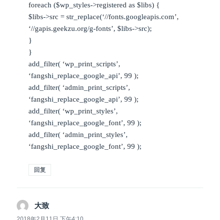
foreach ($wp_styles->registered as $libs) {
$libs->src = str_replace(‘//fonts.googleapis.com’,
‘//gapis.geekzu.org/g-fonts’, $libs->src);
}
}
add_filter( ‘wp_print_scripts’,
‘fangshi_replace_google_api’, 99 );
add_filter( ‘admin_print_scripts’,
‘fangshi_replace_google_api’, 99 );
add_filter( ‘wp_print_styles’,
‘fangshi_replace_google_font’, 99 );
add_filter( ‘admin_print_styles’,
‘fangshi_replace_google_font’, 99 );
回复
大致
说
道：
2018年2月11日 下午4:10