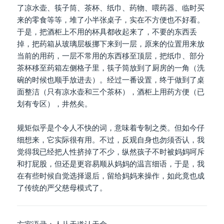
了凉水壶、筷子筒、茶杯、纸巾、药物、喂药器、临时买
来的零食等等，堆了小半张桌子，实在不方便也不好看。
于是，把酒柜上不用的杯具都收起来了，不要的东西丢
掉，把药箱从玻璃层板挪下来到一层，原来的位置用来放
当前的用药，一层不常用的东西移至顶层，把纸巾、部分
茶杯移至药箱左侧格子里，筷子筒放到了厨房的一角（洗
碗的时候也顺手放进去）。经过一番设置，终于做到了桌
面整洁（只有凉水壶和三个茶杯），酒柜上用药方便（已
划有专区），井然矣。
规矩似乎是个令人不快的词，意味着专制之类。但如今仔
细想来，它实际很有用。不过，反观自身也勿须否认，我
觉得我已经把人性挤掉了不少，纵然孩子不时被妈妈呵斥
和打屁股，但还是更容易顺从妈妈的温言细语，于是，我
在有些时候自觉选择退后，留给妈妈来操作，如此竟也成
了传统的严父慈母模式了。