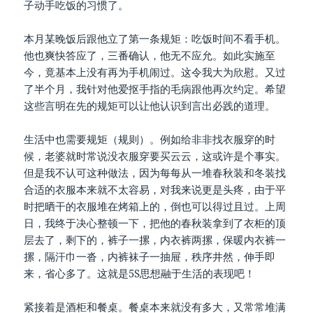
子动手吃饭的习惯了。
本月某晚饭后跟他立了第一条规矩：吃饭时间不看手机。
他也爽快答应了，三番确认，他无不应允。如此实施至
今，竟基本上没有再为手机闹过。这令我大为欣慰。又过
了半个月，我针对他爱抠手指的毛病跟他再次约定。希望
这些言明在先的规矩可以让他认识到言出必践的道理。
生活中也需要规矩（规则）。例如给非非找衣服穿的时
候，老婆就时常说没衣服穿要买云云，这或许是个事实。
但是我不认可这种做法，因为每每从一堆春秋装和冬装找
合适的衣服本来就不太容易，对我来说更是头疼，由于平
时把晒干的衣服堆在烤箱上的，倒也可以得过且过。上周
日，我终于决心整顿一下，把他的春秋装拿到了衣柜的顶
层去了，剩下的，裤子一摞，内衣裤两摞，保暖内衣裤一
摞，隔汗巾一沓，内裤袜子一抽屉，秩序井然，伸手即
来，省心多了。这就是5S思想融于生活的表现吧！
紧接着是酒柜和餐桌。餐桌本来就没有多大，又常常堆满