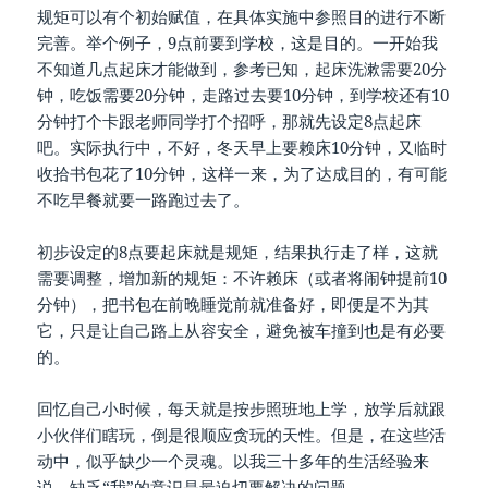
规矩可以有个初始赋值，在具体实施中参照目的进行不断
完善。举个例子，9点前要到学校，这是目的。一开始我
不知道几点起床才能做到，参考已知，起床洗漱需要20分
钟，吃饭需要20分钟，走路过去要10分钟，到学校还有10
分钟打个卡跟老师同学打个招呼，那就先设定8点起床
吧。实际执行中，不好，冬天早上要赖床10分钟，又临时
收拾书包花了10分钟，这样一来，为了达成目的，有可能
不吃早餐就要一路跑过去了。
初步设定的8点要起床就是规矩，结果执行走了样，这就
需要调整，增加新的规矩：不许赖床（或者将闹钟提前10
分钟），把书包在前晚睡觉前就准备好，即便是不为其
它，只是让自己路上从容安全，避免被车撞到也是有必要
的。
回忆自己小时候，每天就是按步照班地上学，放学后就跟
小伙伴们瞎玩，倒是很顺应贪玩的天性。但是，在这些活
动中，似乎缺少一个灵魂。以我三十多年的生活经验来
说，缺乏“我”的意识是最迫切要解决的问题。