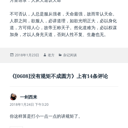
方室语录：人从天道认天命
不可否认，人总是服从强者，天命最强，故而常认天命。
人群之间，欲服人，必讲道理，如欲光明正大，必以身化
道，方可得人心，故帝王称天子。然化道难为，必以权谋
加身，才以人身充天道，否则人性不复、生趣也无。
发
作
分
2018年1月23日
老方
杂记闲谈
布
者
类
于
《[0608]没有规矩不成圆方》上有14条评论
一剑西来
说
道：
2018年1月24日 下午3:20
你这样算是打小一点一点的讲规矩了。