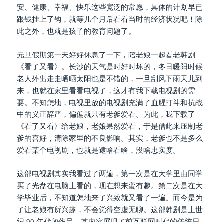
安、健康、幸福、快乐这些宽泛的常愿，具体的计划早已
跟钱挂上了钩，就等几个月后看看当时的经济状况吧！除
此之外，也就是孩子的教育问题了。
元旦假期第一天好好休息了一下，陪老娘一起看老韩剧
《看了又看》。长沙的天气是时好时坏的，冬日暖阳时候
老人外出走走晒晒太阳也是不错的，一旦刮风下雨天儿到
来，也就在家里看看电视了，这才有我下载电视剧的需
要。不知怎地，电视里放的电视剧充满了血腥打斗和抗战
中的义正辞严，偏偏就只有老爹爱看。为此，我下载了
《看了又看》给老娘，老娘果然爱看，于是借此来压制老
爹的喜好，清除家里的不良影响。其实，老爹也不是多么
爱看某个电视剧，也就是逮啥看啥，没啥忠实度。
这部电视剧其实我看过了两遍，第一次是在大学里由同学
买了光盘在电脑上看的，现在想来蛮有趣。第二次是在大
学毕业后，不知道怎地来了兴致就又看了一遍。而今是为
了让老娘有所兴趣，不会觉得空虚无聊。这部韩剧是上世
纪 90 年代的作品，其内容展现了前互联网时代的传统日