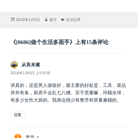
发
作
分
2018年1月5日
老方
生活记录
布
者
类
于
《[0606]做个生活多面手》上有15条评论
从良未遂
说
道：
2018年1月6日 上午9:58
讲真的，还是男人做饭好，最主要的好处是，工具、菜品
井井有条，厨房不会乱七八糟。至于质量嘛，环顾全球，
有多少女性大厨的。我身边很少有整齐和质量兼顾的。
回复
老方
说