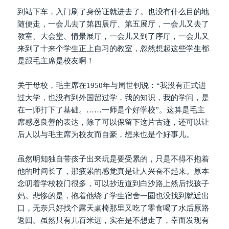
到站下车，入门刷了身份证就进去了。也没有什么目的地
随便走，一会儿去了第四展厅、第五展厅，一会儿又去了
教室、大会堂、情景展厅，一会儿又到了序厅，一会儿又
来到了十来个学生正上自习的教室，忽然想起这些学生都
是跟毛主席是校友啊！
关于母校，毛主席在1950年与周世钊说：“我没有正式进
过大学，也没有到外国留过学，我的知识，我的学问，是
在一师打下了基础。……一师是个好学校”。这算是毛主
席感恩良善的表达，除了可以保留下这片古迹，还可以让
后人以与毛主席为校友而自豪，想来也是个好事儿。
虽然明知独自带孩子出来玩是要受累的，只是不得不抱着
他的时间长了，那疲累的感觉真是让人兴奋不起来。原本
念叨着学校校门很多，可以抄近道到白沙路上然后找孩子
妈。悲惨的是，抱着他绕了学生宿舍一圈也没找到就近出
口，无奈只好找个露天桌椅那里又吃了零食喝了水后原路
返回。虽然只有几百米远，实在是不想走了，幸而发现有