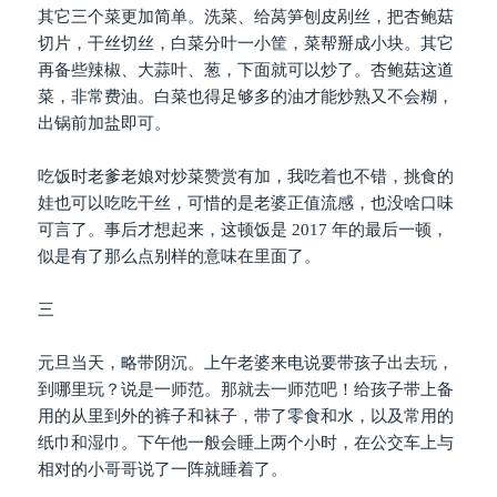
其它三个菜更加简单。洗菜、给莴笋刨皮剐丝，把杏鲍菇
切片，干丝切丝，白菜分叶一小筐，菜帮掰成小块。其它
再备些辣椒、大蒜叶、葱，下面就可以炒了。杏鲍菇这道
菜，非常费油。白菜也得足够多的油才能炒熟又不会糊，
出锅前加盐即可。
吃饭时老爹老娘对炒菜赞赏有加，我吃着也不错，挑食的
娃也可以吃吃干丝，可惜的是老婆正值流感，也没啥口味
可言了。事后才想起来，这顿饭是 2017 年的最后一顿，
似是有了那么点别样的意味在里面了。
三
元旦当天，略带阴沉。上午老婆来电说要带孩子出去玩，
到哪里玩？说是一师范。那就去一师范吧！给孩子带上备
用的从里到外的裤子和袜子，带了零食和水，以及常用的
纸巾和湿巾。下午他一般会睡上两个小时，在公交车上与
相对的小哥哥说了一阵就睡着了。