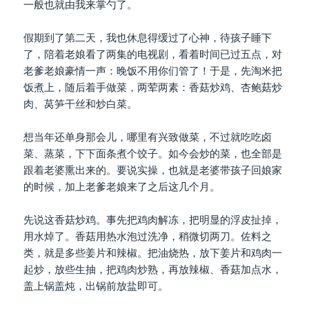
一般也就由我来掌勺了。
假期到了第二天，我也休息得缓过了心神，待孩子睡下
了，陪着老娘看了两集的电视剧，看着时间已过五点，对
老爹老娘豪情一声：晚饭不用你们管了！于是，先淘米把
饭煮上，随后着手做菜，两荤两素：香菇炒鸡、杏鲍菇炒
肉、莴笋干丝和炒白菜。
想当年还单身那会儿，哪里有兴致做菜，不过就吃吃卤
菜、蒸菜，下下面条煮个饺子。如今会炒的菜，也全部是
跟着老婆熏出来的。要说实操，也就是老婆带孩子回娘家
的时候，加上老爹老娘来了之后这几个月。
先说这香菇炒鸡。事先把鸡肉解冻，把明显的浮皮扯掉，
用水焯了。香菇用热水泡过洗净，稍微切两刀。佐料之
类，就是多些姜片和辣椒。把油烧热，放下姜片和鸡肉一
起炒，放些生抽，把鸡肉炒熟，再放辣椒、香菇加点水，
盖上锅盖炖，出锅前放盐即可。