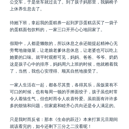
公交车，于是坐车就过去了。到了孩子妈那里，我躺椅子
上休养生息去了。
待她下班，拿起我的蛋糕券一起到罗莎蛋糕店买了一袋子
的蛋糕面包饮料的，一家三口开开心心地回家了。
假期中，人都是懒散的，所以休息之余还能提起精神心无
旁骛地做做菜，让老娘老爹休息休息，让老婆也可以吃上
她要的口味。就平时观察可见，妈妈、爸爸、爷爷、奶奶
这是孩子心中的排序，妈妈周六上班的时候，他就赖着我
了，当然，我也心安理得、顺其自然地接受了。
一家人生活在一起，都各尽其责，各得其乐，虽饭菜有不
可口的时候，也有每周一顿的手擀面饺子，孩子虽也时常
令人着恼生气，但也时而令人欢喜怜爱。虽前面有许许多
多的烦恼和问题，但家庭和睦齐心共向还是令人满足的。
只是我时而反省：那本《生命的跃迁》本来打算元旦期间
就该看完的，如今还剩下三分之二没看呢！