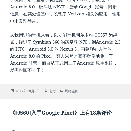
Android 8.0，硬件版本PVT。登录 Google 账号，同步
信息，在某处设置中，发现了 Verizon 相关的应用，使用
中未发现异常。
从我用过的手机来看，以功能手机阿尔卡特 OT557 为起
点，经过了 Symbian S60 的诺基亚 N70，到Android 2.3
的 HTC、Android 5.0 的 Nexus 5，再到现在入手的
Android 8.0 的 Pixel，穷人果然是毫不犹豫地倒向了
Android 阵营。而自从正式用上了Android 原生系统，
就再也回不去了！
发
作
分
2017年10月8日
老方
网络空间
布
者
类
于
《[0560]入手Google Pixel》上有18条评论