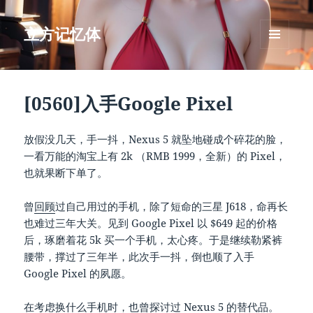
立方记忆体
菜单和
挂件
[0560]入手Google Pixel
放假没几天，手一抖，Nexus 5 就坠地碰成个碎花的脸，
一看万能的淘宝上有 2k （RMB 1999，全新）的 Pixel，
也就果断下单了。
曾
回顾
过自己用过的手机，除了短命的三星 J618，命再长
也难过三年大关。见到 Google Pixel 以 $649 起的价格
后，琢磨着花 5k 买一个手机，太心疼。于是继续勒紧裤
腰带，撑过了三年半，此次手一抖，倒也顺了入手
Google Pixel 的夙愿。
在考虑换什么手机时，也曾
探讨
过 Nexus 5 的替代品。