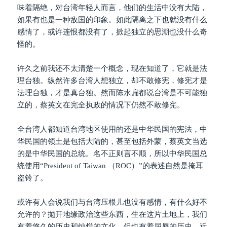
味着隔绝，对台湾年轻人而言，他们的生活中没有大陆，
如果有也是一种敌国的印象。如此隔离之下也就没有什么
感情了，或许连恨都没有了，掀起独立的思潮也没什么奇
怪的。
许久之前我还不太清楚一个概念，现在知道了，它就是法
理台独。纵然许多台湾人想独立，却不敢修宪，修宪才是
法理台独，才是真台独。然而陈水扁都说台湾是不可能独
立的，蔡英文在完全执政的情况下仍然不敢修宪。
全台湾人都知道台湾地区使用的还是中华民国的宪法，中
华民国的领土是包括大陆的，甚至包括外蒙，蔡英文当选
的是中华民国的总统。名不正则言不顺，所以中华民国总
统使用“President of Taiwan （ROC）”的表述自然是掩耳
盗铃了。
或许有人会说我们与台湾压根儿也没有感情，有什么好不
允许的？抛开地缘政治这些东西，生在这片土地上，我们
有着悠久的历史和灿烂的文化，但也有着屈辱的历史，近