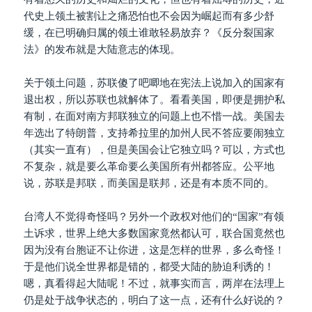
代史上领土被割让之痛恐怕也不会因为崛起而有多少舒
缓，在已明确归属的领土谁敢轻易放弃？《反分裂国家
法》的发布就是大陆意志的体现。
关于领土问题，苏联傻了吧唧地在宪法上说加入的国家有
退出权，所以苏联也就解体了。看看美国，即便是拥护私
有制，在面对南方邦联独立的问题上也不惜一战。美国去
年选出了特朗普，支持希拉里的加州人民不答应要闹独立
（其实一直有），但是美国会让它独立吗？可以，方式也
不复杂，就是要么革命要么美国所有州都答应。公平地
说，苏联是邦联，而美国是联邦，还是有本质不同的。
台湾人不觉得奇怪吗？另外一个政权对他们的“国家”有领
土诉求，世界上绝大多数国家竟然都认可，联合国竟然也
因为没有台胞证不让你进，这是怎样的世界，多么奇怪！
于是他们说全世界都是错的，都受大陆的胁迫利诱的！
嗯，真看得起大陆呢！不过，就事实而言，两岸在法理上
仍是处于战争状态的，明白了这一点，还有什么好说的？