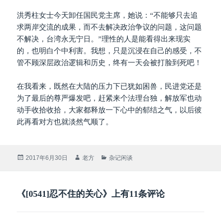
洪秀柱女士今天卸任国民党主席，她说：“不能够只去追
求两岸交流的成果，而不去解决政治争议的问题，这问题
不解决，台湾永无宁日。”理性的人是能看得出来现实
的，也明白个中利害。我想，只是沉浸在自己的感受，不
管不顾深层政治逻辑和历史，终有一天会被打脸到死吧！
在我看来，既然在大陆的压力下已犹如困兽，民进党还是
为了最后的尊严爆发吧，赶紧来个法理台独，解放军也动
动手收拾收拾，大家都释放一下心中的郁结之气，以后彼
此再看对方也就淡然气顺了。
发
作
分
2017年6月30日
老方
杂记闲谈
布
者
类
于
《[0541]忍不住的关心》上有11条评论