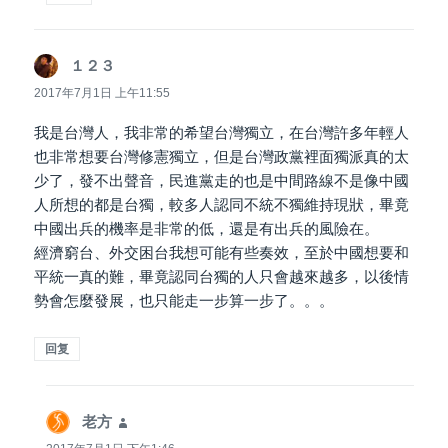
１２３
说
道：
2017年7月1日 上午11:55
我是台灣人，我非常的希望台灣獨立，在台灣許多年輕人
也非常想要台灣修憲獨立，但是台灣政黨裡面獨派真的太
少了，發不出聲音，民進黨走的也是中間路線不是像中國
人所想的都是台獨，較多人認同不統不獨維持現狀，畢竟
中國出兵的機率是非常的低，還是有出兵的風險在。
經濟窮台、外交困台我想可能有些奏效，至於中國想要和
平統一真的難，畢竟認同台獨的人只會越來越多，以後情
勢會怎麼發展，也只能走一步算一步了。。。
回复
老方
说
道：