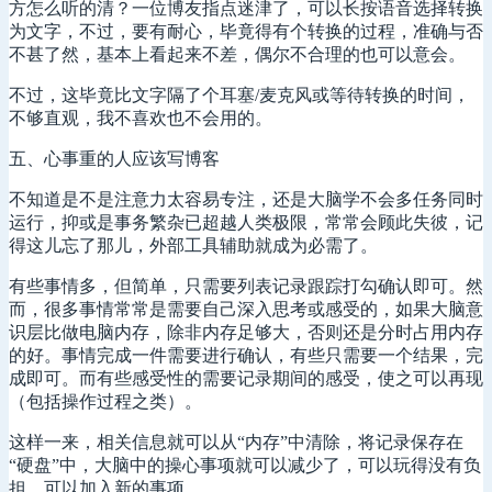
方怎么听的清？一位博友指点迷津了，可以长按语音选择转换
为文字，不过，要有耐心，毕竟得有个转换的过程，准确与否
不甚了然，基本上看起来不差，偶尔不合理的也可以意会。
不过，这毕竟比文字隔了个耳塞/麦克风或等待转换的时间，
不够直观，我不喜欢也不会用的。
五、心事重的人应该写博客
不知道是不是注意力太容易专注，还是大脑学不会多任务同时
运行，抑或是事务繁杂已超越人类极限，常常会顾此失彼，记
得这儿忘了那儿，外部工具辅助就成为必需了。
有些事情多，但简单，只需要列表记录跟踪打勾确认即可。然
而，很多事情常常是需要自己深入思考或感受的，如果大脑意
识层比做电脑内存，除非内存足够大，否则还是分时占用内存
的好。事情完成一件需要进行确认，有些只需要一个结果，完
成即可。而有些感受性的需要记录期间的感受，使之可以再现
（包括操作过程之类）。
这样一来，相关信息就可以从“内存”中清除，将记录保存在
“硬盘”中，大脑中的操心事项就可以减少了，可以玩得没有负
担，可以加入新的事项。