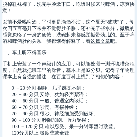
脱掉鞋袜裤子，洗完手脸漱下口，吃饭时候来瓶啤酒，凉爽快
意！
以前不爱喝啤酒，平时更是滴酒不沾，这个夏天“破戒”了，每
次四五百毫升下来并不觉得肚子胀，还补充了些水分，微醺的
感觉忽略了一身的疲倦，洗碗起来都感觉挺带劲儿的。至于啤
酒和啤酒肚的关系，我都懒得解释了，看
这篇文章
吧。
二、车上听不得音乐
手机上安装了一个声级计的应用，可以随处测一测环境嘈杂程
度，自然就把班车里的噪音，基本上是82分贝。记得早年物理
课本上有音强的描述，在百度百科上找到了相似的内容：
0 －20 分贝 很静、几乎感觉不到；
20 －40 分贝 安静、犹如轻声絮语；
40 －60 分贝 一般、普通室内谈话；
60 －70 分贝 吵闹、有损神经；
70 －90 分贝 很吵、神经细胞受到破坏。
90 －100 分贝 吵闹加剧、听力受损；
100 －120 分贝 难以忍受、呆一分钟即暂时致聋。
120分贝以上 极度聋或全聋