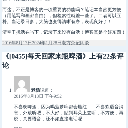
而这，不正是博客的一项重要的功能吗？笔记本当然更方便
（用笔写和画都自由），但检索性就差一些了。二者可以互
补。当记录日多，大脑也变得清晰有序，表现良好了！
清空干扰活在当下，记录下来没有白活！博客真是个好东西！
发
作
分
2016年8月13日
2024年1月28日
老方
杂记闲谈
布
者
类
于
《[0455]每天回家来瓶啤酒》上有22条评
论
老杨
说道：
2016年8月13日 下午9:52
不喜欢啤酒，因为喝菠萝啤都会脸红……不喜欢语音消
息，外放听吧，不大好，贴到耳朵上去听，不方便，再
说，真要语音，还不如直接电话呢…