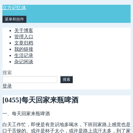
跳
立方记忆体
至
菜单和挂件
内
容
关于博客
管理入口
文章归档
我的链接
生活记录
杂记闲谈
搜索
搜索
登录
[0455]每天回家来瓶啤酒
一、每天回家来瓶啤酒
白天工作忙，即便是有意识地多喝水，下班回家路上感觉也是
口干舌燥的。或许是杯子太小，或许是路上流汗太多，到了家