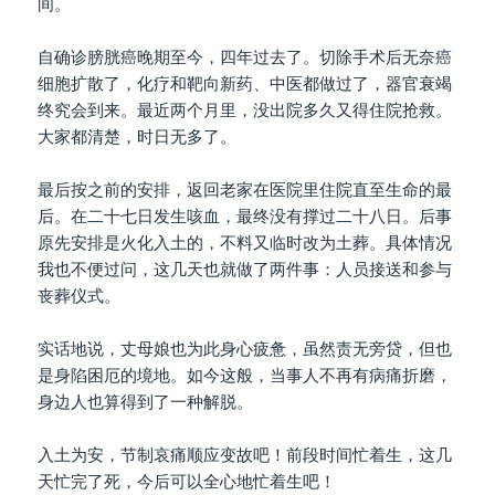
间。
自确诊膀胱癌晚期至今，四年过去了。切除手术后无奈癌
细胞扩散了，化疗和靶向新药、中医都做过了，器官衰竭
终究会到来。最近两个月里，没出院多久又得住院抢救。
大家都清楚，时日无多了。
最后按之前的安排，返回老家在医院里住院直至生命的最
后。在二十七日发生咳血，最终没有撑过二十八日。后事
原先安排是火化入土的，不料又临时改为土葬。具体情况
我也不便过问，这几天也就做了两件事：人员接送和参与
丧葬仪式。
实话地说，丈母娘也为此身心疲惫，虽然责无旁贷，但也
是身陷困厄的境地。如今这般，当事人不再有病痛折磨，
身边人也算得到了一种解脱。
入土为安，节制哀痛顺应变故吧！前段时间忙着生，这几
天忙完了死，今后可以全心地忙着生吧！