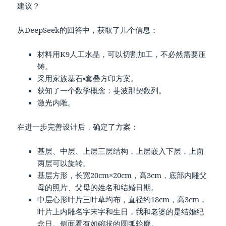
建议？
从DeepSeek的回答中，获取了几个信息：
材料用K9人工水晶，可以切割加工，不必然需要压
铸。
采用家族基石•套叠方印方案。
获知了一个数学概念：斐波那契数列。
激光内雕。
在进一步完善设计后，确定了方案：
基层、中层、上层三层结构，上层嵌入下层，上面
两层可以旋转。
基层方形，长宽20cm×20cm，高3cm，底部内雕父
母的照片、父母的姓名和结婚日期。
中层心形叶片三叶草均布，直径约18cm，高3cm，
叶片上内雕名字末字和生日，我和老婆的是结婚纪
念日。侧面看有如碗状的圆弧轮廓。