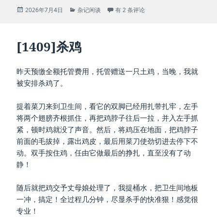
发
分
[1410]感知
2026年7月4日
杂记闲谈
有 2 条评论
布
类
于
[1409]杀鸡
昨天预缴全额托管费用，托管赠送一只土鸡，当晚，我就
被安排杀鸡了。
提着菜刀来到卫生间，看它的双脚已经用扎带扎牢，左手
将两个翅膀齐根抓住，再把鸡脖子往后一拉，并入左手抓
紧，顿时鸡就没了声音。然后，将鸡压在地面，把鸡脖子
前面的毛拔掉，露出鸡皮，最后用菜刀使劲切进去停下不
动。双手按住鸡，任由它做最后的挣扎，直至没有了动
静！
随后就把鸡交予丈母娘处理了，我提桶水，把卫生间地板
一冲，搞定！全过程几分钟，尽显杀手的快准狠！感觉很
专业！