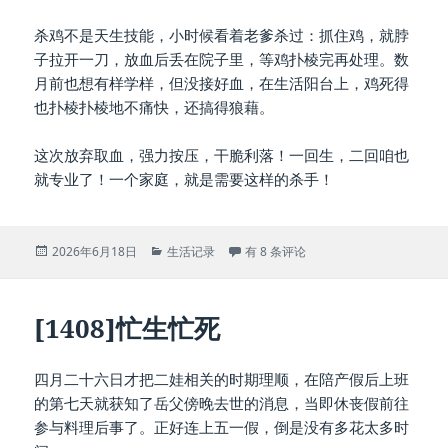
杀鸡不是天生技能，小时候看着老爹杀过：抓住鸡，就脖
子拉开一刀，放血后丢在院子里，等鸡扑棱完再处理。数
月前也想有样学样，但没接好血，在生活阳台上，鸡死得
也扑棱扑棱地不痛快，还搞得狼藉。
这次放弃取血，强力按压，干脆利落！一回生，二回咱也
就专业了！一个家庭，就是需要这样的杀手！
发
分
[1409]杀鸡
2026年6月18日
生活记录
有 8 条评论
布
类
于
[1408]忙生忙死
四月二十六日才把二娃相关的时期理顺，在陪产假后上班
的第七天就获知了岳父傍晚去世的消息，当即休丧假前往
参与料理后事了。正好连上五一假，倒是没有多花太多时