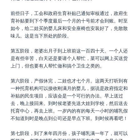
前些日子，工会和政府生育补贴已通知审核通过，政府生
育补贴要到下个季度最后一个月的十号前才会到账。时至
如今，给二娃买的婴儿床和安全座椅也安装好了，先散散
味儿。这是当下所处的阶段。
第五阶段，老婆出月子到上班前这一百四十天。一个人还
是有些辛苦，白天还是要请个人帮忙，菜可以网上买送货
上门，但也要有人帮忙做和搞个卫生之类的。
第六阶段，产假休完，二娃也才七个月。这两天打听到有
一种托育机构可以接收刚满月的婴儿，据说是政府指定和
补贴的民生项目，应该会是一个可行的办法。早上送过
去，晚上接回来。到时候老婆先送大娃到学校，然后送去
托育中心，再去上班。一岁内的有的每天一小时的哺乳假
不知道到时是晚点到公司还是早点下班。到时候再看吧！
第七阶段，到了来年四月份，孩子哺乳满一年了，就可以