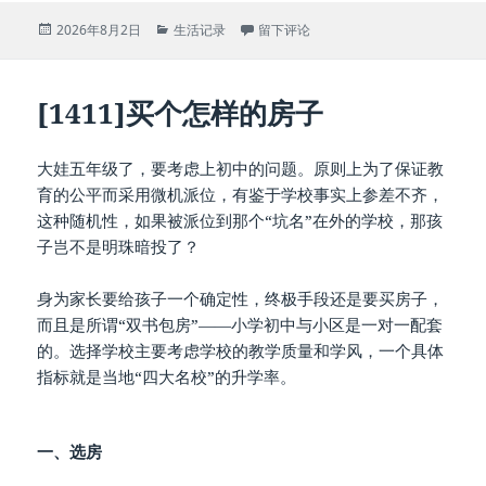
发
分
于[1412]亲自设计定制纪念品
2026年8月2日
生活记录
留下评论
布
类
于
[1411]买个怎样的房子
大娃五年级了，要考虑上初中的问题。原则上为了保证教
育的公平而采用微机派位，有鉴于学校事实上参差不齐，
这种随机性，如果被派位到那个“坑名”在外的学校，那孩
子岂不是明珠暗投了？
身为家长要给孩子一个确定性，终极手段还是要买房子，
而且是所谓“双书包房”——小学初中与小区是一对一配套
的。选择学校主要考虑学校的教学质量和学风，一个具体
指标就是当地“四大名校”的升学率。
一、选房