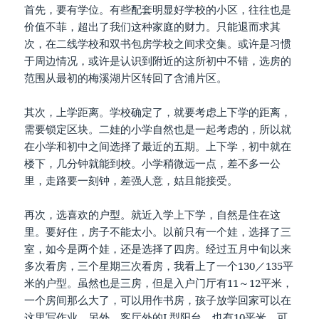
首先，要有学位。有些配套明显好学校的小区，往往也是
价值不菲，超出了我们这种家庭的财力。只能退而求其
次，在二线学校和双书包房学校之间求交集。或许是习惯
于周边情况，或许是认识到附近的这所初中不错，选房的
范围从最初的梅溪湖片区转回了含浦片区。
其次，上学距离。学校确定了，就要考虑上下学的距离，
需要锁定区块。二娃的小学自然也是一起考虑的，所以就
在小学和初中之间选择了最近的五期。上下学，初中就在
楼下，几分钟就能到校。小学稍微远一点，差不多一公
里，走路要一刻钟，差强人意，姑且能接受。
再次，选喜欢的户型。就近入学上下学，自然是住在这
里。要好住，房子不能太小。以前只有一个娃，选择了三
室，如今是两个娃，还是选择了四房。经过五月中旬以来
多次看房，三个星期三次看房，我看上了一个130／135平
米的户型。虽然也是三房，但是入户门厅有11～12平米，
一个房间那么大了，可以用作书房，孩子放学回家可以在
这里写作业。另外，客厅外的L型阳台，也有10平米，可