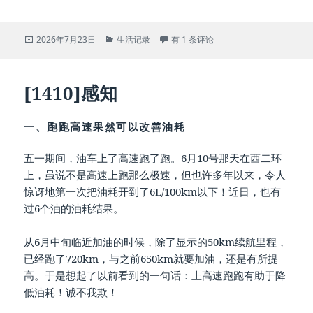
发
分
[1411]买个怎样的房子
2026年7月23日
生活记录
有 1 条评论
布
类
于
[1410]感知
一、跑跑高速果然可以改善油耗
五一期间，油车上了高速跑了跑。6月10号那天在西二环
上，虽说不是高速上跑那么极速，但也许多年以来，令人
惊讶地第一次把油耗开到了6L/100km以下！近日，也有
过6个油的油耗结果。
从6月中旬临近加油的时候，除了显示的50km续航里程，
已经跑了720km，与之前650km就要加油，还是有所提
高。于是想起了以前看到的一句话：上高速跑跑有助于降
低油耗！诚不我欺！