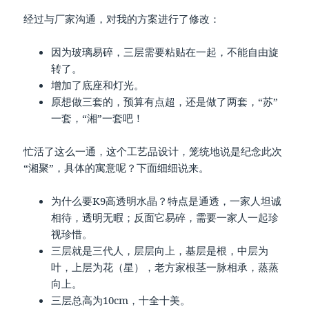
经过与厂家沟通，对我的方案进行了修改：
因为玻璃易碎，三层需要粘贴在一起，不能自由旋
转了。
增加了底座和灯光。
原想做三套的，预算有点超，还是做了两套，“苏”
一套，“湘”一套吧！
忙活了这么一通，这个工艺品设计，笼统地说是纪念此次
“湘聚”，具体的寓意呢？下面细细说来。
为什么要K9高透明水晶？特点是通透，一家人坦诚
相待，透明无暇；反面它易碎，需要一家人一起珍
视珍惜。
三层就是三代人，层层向上，基层是根，中层为
叶，上层为花（星），老方家根茎一脉相承，蒸蒸
向上。
三层总高为10cm，十全十美。