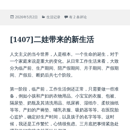
发
分
[1408]忙生忙死
2026年5月2日
生活记录
有 2 条评论
布
类
于
[1407]二娃带来的新生活
人文主义的当今世界，人是根本。一个生命的诞生，对于
一个家庭来说是重大的变化。从日常工作生活来看，大致
分为临产前、生产期间、陪产假期间、月子期间、产假期
间、产假后、断奶后共七个阶段。
第一阶段，临产前，工作生活倒还正常，只需要做一些准
备，例如小孩和产妇的衣物用品。小宝宝的衣服、包被、
隔尿垫、奶瓶及其清洗用品、纸尿裤、湿纸巾、柔软抽纸
等等。产妇的产褥垫、哺乳衣服、吸奶器等等。在医院胎
心监护，确定好生产时间，以及孩子的名字等等。这时
候，我还是工作繁忙，心情很焦虑。三月底把事情紧急处