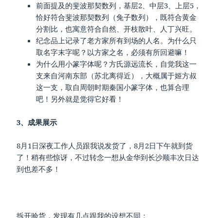
前面提及的斐波那契数列，基层2、中层3、上层5，
恰好符合斐波那契数列（兔子数列），既符合黄金
分割比，也寓意符合自然、开枝散叶、人丁兴旺。
纪念品上记录了老方家所有到场的人名。为什么只
取名字末字呢？以方家之名，必须有所回避嘛！
为什么用小篆字体呢？方氏源远流长，自觉我这一
支来自河南东部（苏北离得近），大概属于姬方叔
这一支，取自周朝时期秦国小篆字体，也算合理
吧！另外就是觉得它好看！
3、成果展示
8月1日深夜工作人员跟我说发货了，8月2日下午就到货
了！稍有些惊讶，不过转念一想从金华到长沙顺丰次日达
到也差不多！
拆开验货，发现有几点跟我的设想不同：