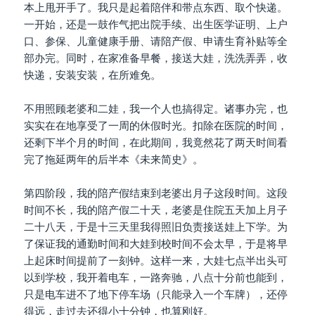
本上甩开手了。我只是起着陪伴和带点东西、取个快递。
一开始，还是一鼓作气把出院手续、出生医学证明、上户
口、参保、儿童健康手册、请陪产假、申请生育补贴等全
部办完。同时，在家准备早餐，接送大娃，洗洗弄弄，收
快递，安装安装，在所难免。
不用照顾老婆和二娃，我一个人也搞得定。诸事办完，也
实实在在地享受了一周的休假时光。扣除在医院的时间，
还剩下半个月的时间，在此期间，我竟然花了两天时间看
完了拖延两年的后半本《未来简史》。
第四阶段，我的陪产假结束到老婆出月子这段时间。这段
时间不长，我的陪产假二十天，老婆是住院五天加上月子
二十八天，于是十三天里我得照旧负责接送娃上下学。为
了保证我的通勤时间和大娃到校时间不会太早，于是将早
上起床时间提前了一刻钟。这样一来，大娃七点半出头可
以到学校，我开着电车，一路奔驰，八点十分前也能到，
只是电车进不了地下停车场（只能录入一个车牌），还停
得远，走过去还得小十分钟，也算刚好。